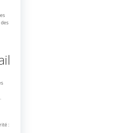
hes
 des
il
es
.
ité :