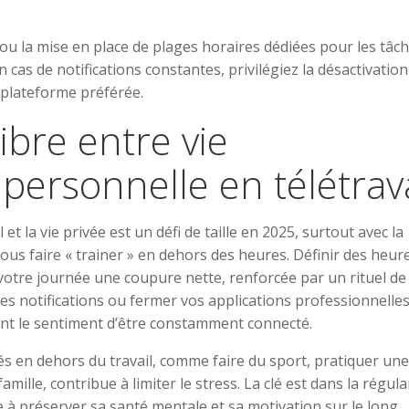
la mise en place de plages horaires dédiées pour les tâc
 cas de notifications constantes, privilégiez la désactivation
 plateforme préférée.
ibre entre vie
 personnelle en télétrava
et la vie privée est un défi de taille en 2025, surtout avec la
us faire « trainer » en dehors des heures. Définir des heur
s votre journée une coupure nette, renforcée par un rituel de
s notifications ou fermer vos applications professionnelles
ant le sentiment d’être constamment connecté.
és en dehors du travail, comme faire du sport, pratiquer une
lle, contribue à limiter le stress. La clé est dans la régular
à préserver sa santé mentale et sa motivation sur le long