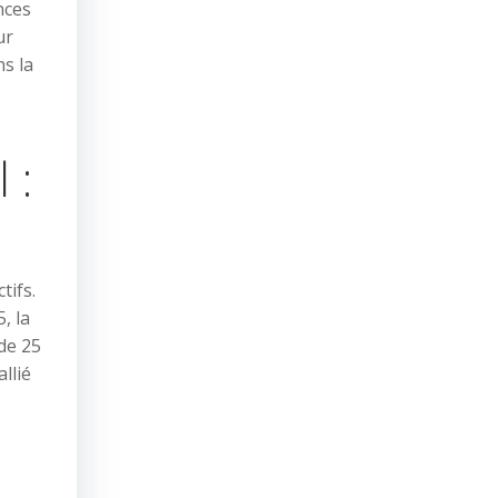
nces
ur
ns la
 :
tifs.
, la
 de 25
llié