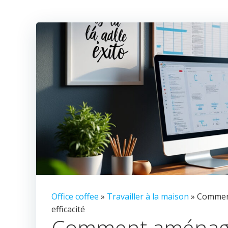
Office coffee
»
Travailler à la maison
» Comment
efficacité
Comment aménager