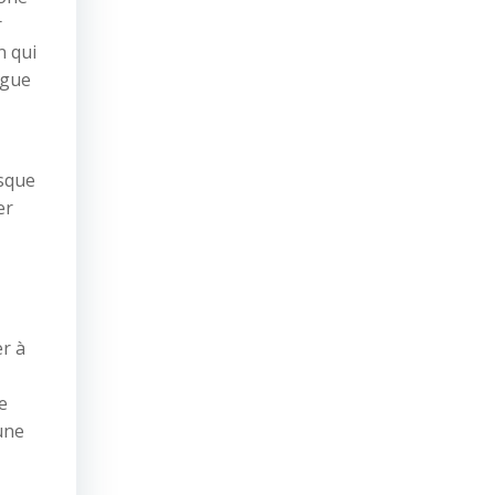
r
n qui
igue
asque
er
er à
e
 une