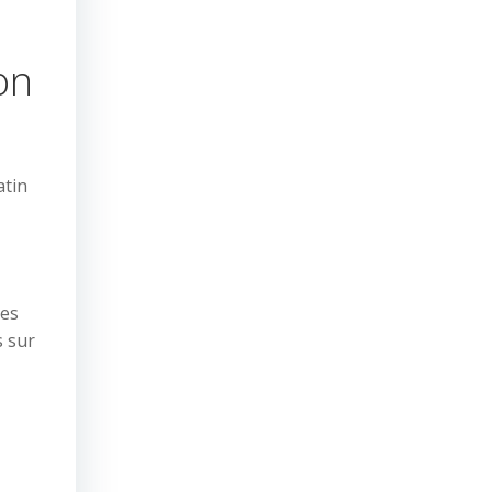
on
atin
ses
s sur