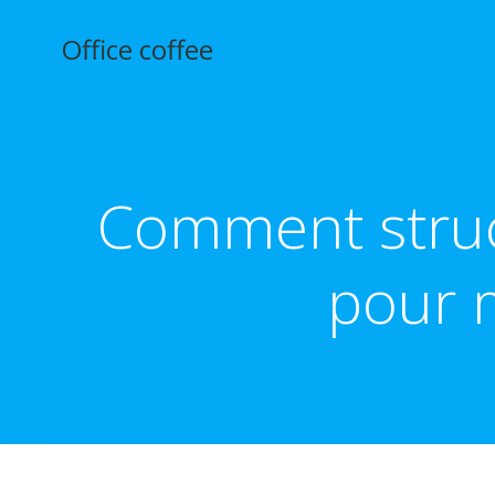
Aller
au
Office coffee
contenu
Comment struct
pour m