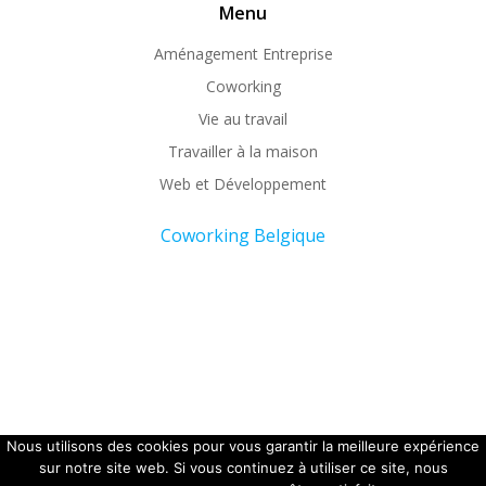
Menu
Aménagement Entreprise
Coworking
Vie au travail
Travailler à la maison
Web et Développement
Coworking Belgique
Nous utilisons des cookies pour vous garantir la meilleure expérience
Copyright 2026 - Office coffee.
sur notre site web. Si vous continuez à utiliser ce site, nous