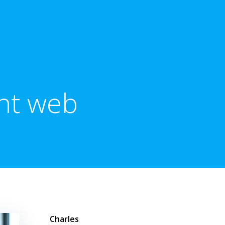
nt web
Charles