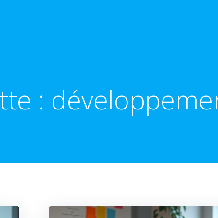
tte :
développeme