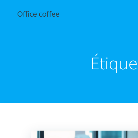
Aller
au
Office coffee
contenu
Étique