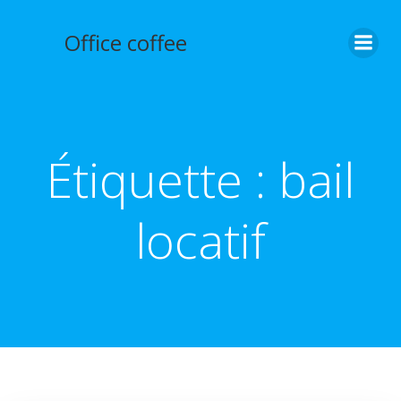
Aller
au
Office coffee
contenu
Étiquette :
bail
locatif