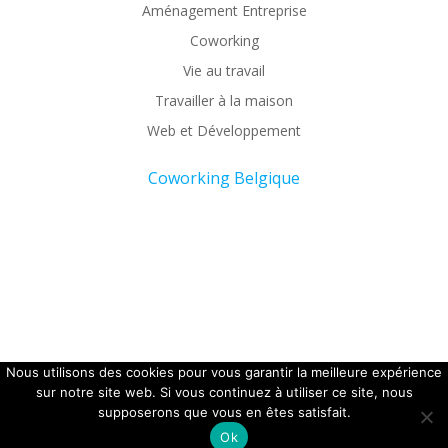
Aménagement Entreprise
Coworking
Vie au travail
Travailler à la maison
Web et Développement
Coworking Belgique
Nous utilisons des cookies pour vous garantir la meilleure expérience
Copyright 2026 - Office coffee.
sur notre site web. Si vous continuez à utiliser ce site, nous
supposerons que vous en êtes satisfait.
Ok