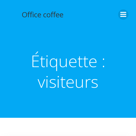
Aller
au
Office coffee
contenu
Étiquette :
visiteurs