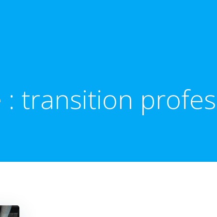
 :
transition profe