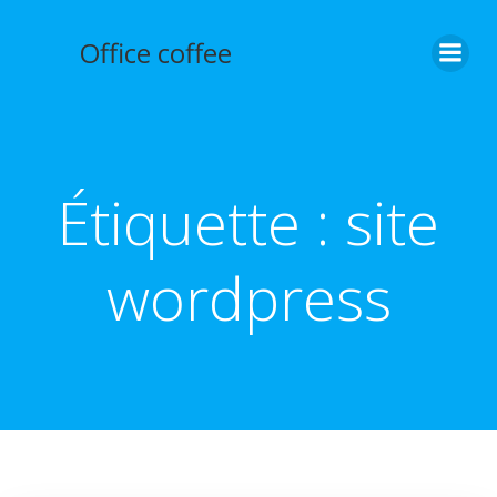
Aller
au
Office coffee
contenu
Étiquette :
site
wordpress