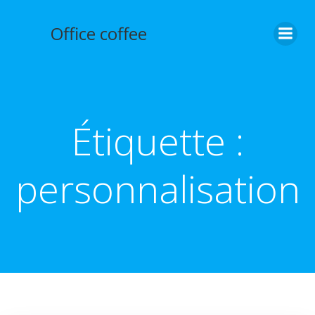
Aller
au
Office coffee
contenu
Étiquette :
personnalisation