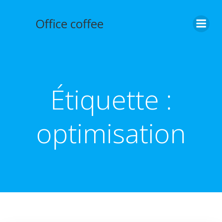
Aller
au
Office coffee
contenu
Étiquette :
optimisation