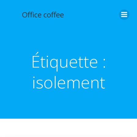
Aller
au
Office coffee
contenu
Étiquette :
isolement