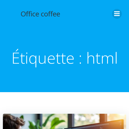
Aller
au
Office coffee
contenu
Étiquette :
html