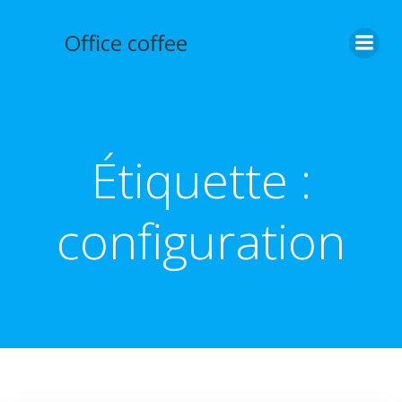
Aller
au
Office coffee
contenu
Étiquette :
configuration