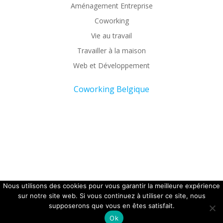
Aménagement Entreprise
Coworking
Vie au travail
Travailler à la maison
Web et Développement
Coworking Belgique
Nous utilisons des cookies pour vous garantir la meilleure expérience
Copyright 2026 - Office coffee.
sur notre site web. Si vous continuez à utiliser ce site, nous
supposerons que vous en êtes satisfait.
Ok