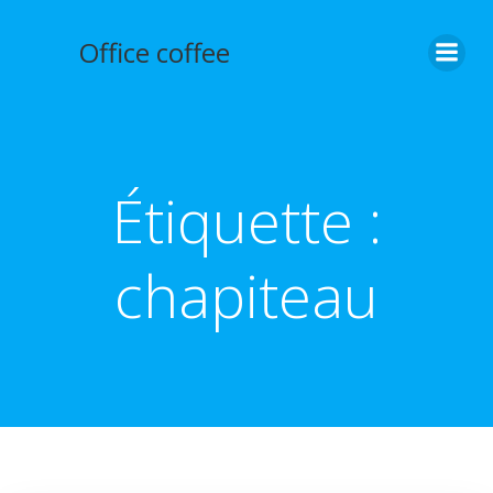
Aller
au
Office coffee
contenu
Étiquette :
chapiteau