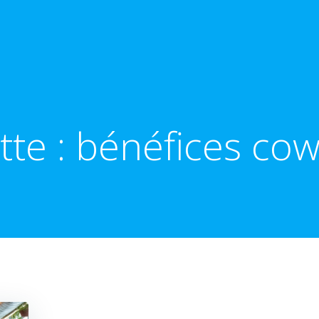
tte :
bénéfices cow