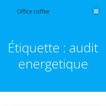
Aller
au
Office coffee
contenu
Étiquette :
audit
energetique